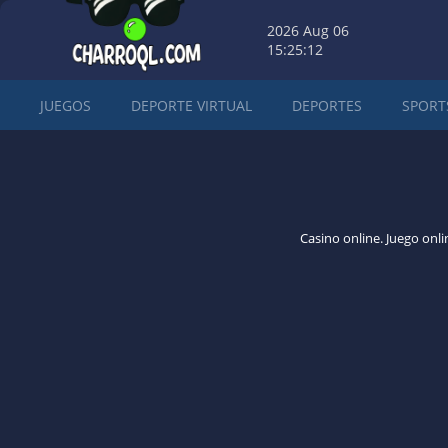
2026 Aug 06
15:25:12
JUEGOS
DEPORTE VIRTUAL
DEPORTES
SPORT
Casino online. Juego onli