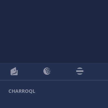
CHARROQL