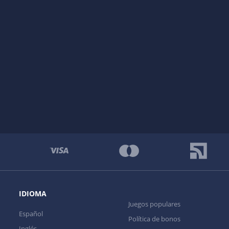
IDIOMA
Juegos populares
Español
Política de bonos
Inglés